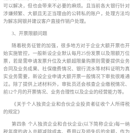
可以解决，但也会带来不必要的麻烦。且当前各大银行针对
涉嫌频繁、大额且无正当理由的公转私的账户，处理方法均
为解冻网银并建议客户直接作销户处理。
3、开票限额问题
随着税务征管的加强，很多地方对于企业大额开票也开
始实施管控，一般新设企业默认每月
25份发票以及限额万位
票，若是需申请发票升位及大额超限量购票则需要提供业务
合同及业务成果、社保缴费情况、银行流水等材料证明为真
实业务需要，新设企业申请大额开票一般情况下审批很难通
过。除了提供上述材料外，审批员还会核查企业缴税情况
、
前
12个月的开票情况、业务合理性以及企业的经营能力等。
《关于个人独资企业和合伙企业投资者征收个人所得税
的规定》
第四条
个人独资企业和合伙企业
(以下简称企业)每一纳
税年度的收入总额减除成本、费用以及损失后的余额，作为