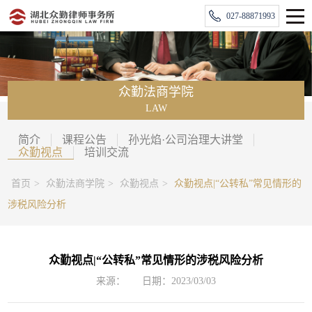
027-88871993
众勤法商学院
LAW
简介
课程公告
孙光焰·公司治理大讲堂
众勤视点
培训交流
首页
>
众勤法商学院
>
众勤视点
>
众勤视点|“公转私”常见情形的
涉税风险分析
众勤视点|“公转私”常见情形的涉税风险分析
来源：
日期：2023/03/03