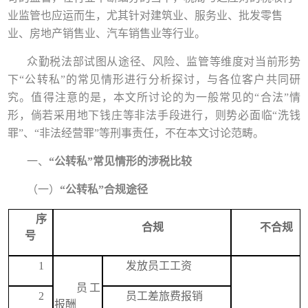
业监管也应运而生，尤其针对建筑业、服务业、批发零售
业、房地产销售业、汽车销售业等行业。
众勤税法部试图从途径、风险、监管等维度对当前形势
下
“公转私”的常见情形进行分析探讨，与各位客户共同研
究。
值得注意的是，本文所讨论的为一般常见的
“合法”情
形，倘若采用地下钱庄等非法手段进行，则势必面临“洗钱
罪”、“非法经营罪”等刑事责任，不在本文讨论范畴。
一、
“
公转私
”
常见情形的涉税比较
（一）
“
公转私
”
合规
途径
序
合规
不合规
号
1
发放员工工资
员工
2
员工差旅费报销
报酬