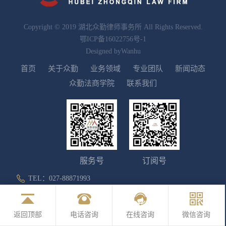
Copyright © 2019 湖北众勤律师事务所 All Rights Reserved.
鄂ICP备16022756号-1
Designed by
Wanhu
首页
关于众勤
业务领域
专业团队
新闻动态
众勤法商学院
联系我们
服务号
订阅号
TEL：027-88871993
ADD：武汉市洪山区徐东大街79号中兴时代数贸港A栋
20层2002号
返回顶部
电话咨询
在线咨询
微信咨询