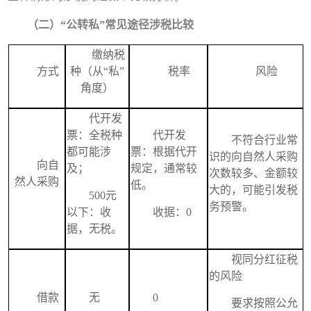
（
二
）
“
公转私
”
常见途径涉税比较
缴纳税
方式
种
（从“私”
税率
风险
角度）
代开发
票：全税种
代开发
不符合行业常
都可能涉
票：根据代开
识的向自然人采购
向自
及；
规定，通常较
次数较多、金额较
然人采购
低。
大的，可能引发税
500元
务预警。
以下：收
收据：0
据，无税。
视同分红征税
的风险
借款
无
0
要求按照公允