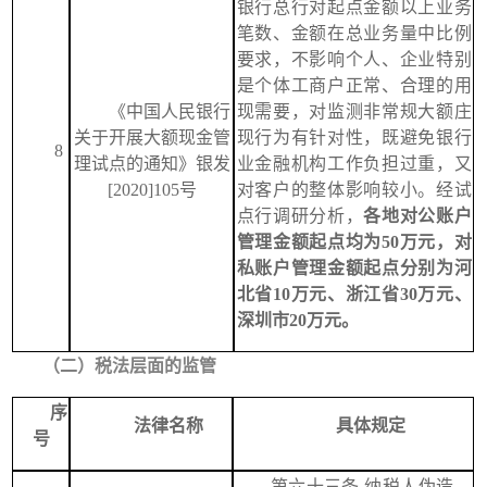
银行总行对起点金额以上业务
笔数、金额在总业务量中比例
要求，不影响个人、企业特别
是个体工商户正常、合理的用
《中国人民银行
现需要，对监测非常规大额庄
关于开展大额现金管
现行为有针对性，既避免银行
8
理试点的通知》银发
业金融机构工作负担过重，又
[2020]105号
对客户的整体影响较小。经试
点行调研分析，
各地对公账户
管理金额起点均为50万元，对
私账户管理金额起点分别为河
北省10万元、浙江省30万元、
深圳市20万元。
（
二
）
税法层面的监管
序
法律名称
具体规定
号
第六十三条
纳税人伪造、