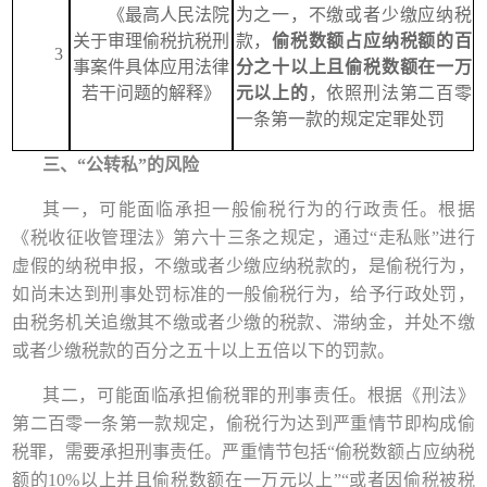
《最高人民法院
为之一，不缴或者少缴应纳税
关于审理偷税抗税刑
款，
偷税数额占应纳税额的百
3
事案件具体应用法律
分之十以上且偷税数额在一万
若干问题的解释》
元以上的
，依照刑法第二百零
一条第一款的规定定罪处罚
三、
“公转私”的风险
其一，可能面临承担一般偷税行为的行政责任。根据
《税收征收管理法》第六十三条之
规定，通过
“走私账”进行
虚假的纳税申报，不缴或者少缴应纳税款的，是偷税行为，
如尚未达到刑事处罚标准的一般偷税行为，给予行政处罚，
由税务机关追缴其不缴或者少缴的税款、滞纳金，并处不缴
或者少缴税款的百分之五十以上五倍以下的罚款。
其二，
可能面临承担偷税罪的刑事责任。根据《刑法》
第二百零一条第一款规定，偷税行为达到严重情节即构成偷
税罪，需要承担刑事责任。严重情节包括
“偷税数额占应纳税
额的10%以上并且偷税数额在一万元以上”“或者因偷税被税