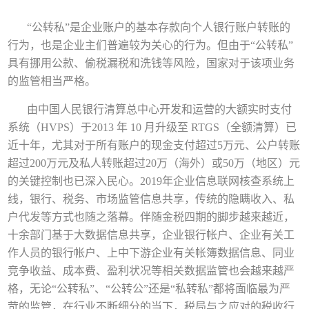
“公转私”是企业账户的基本存款向个人银行账户转账的
行为，也是企业主们普遍较为关心的行为。但由于“公转私”
具有挪用公款、偷税漏税和洗钱等风险，国家对于该项业务
的监管相当严格。
由中国人民银行清算总中心开发和运营的大额实时支付
系统（
HVPS
）于
2013
年
10
月升级至
RTGS
（全额清算）已
近十年，尤其对于所有账户的现金支付超过
5
万元、公户转账
超过
200
万元及私人转账超过
20
万（海外）或
50
万（地区）元
的关键控制也已深入民心。
2019
年企业信息联网核查系统上
线，银行、税务、市场监管信息共享，传统的隐瞒收入、私
户代发等方式也随之落幕。伴随金税四期的脚步越来越近，
十余部门基于大数据信息共享，企业银行帐户、企业有关工
作人员的银行帐户、上中下游企业有关帐簿数据信息、同业
竞争收益、成本费、盈利状况等相关数据监管也会越来越严
格，无论“公转私”、“公转公”还是“私转私”都将面临最为严
苛的监管，在行业不断细分的当下，税局与之应对的税收行