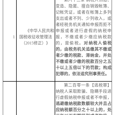
变造、隐匿、擅自销毁帐簿、
记帐凭证，或者在帐簿上多列
支出或者不列、少列收入，或
者经税务机关通知申报而拒不
《
中华人民共和
申报或者进行虚假的纳税申
1
国税收征收管理法
报，不缴或者少缴应纳税款
（2015修正）
》
的，是偷税。
对纳税人偷税
的，由税务机关追缴其不缴或
者少缴的税款、滞纳金，并处
不缴或者少缴的税款百分之五
十以上五倍以下的罚款；构成
犯罪的，依法追究刑事责任。
第二百零一条【逃税罪】
纳税人采取欺骗、隐瞒手段进
行虚假纳税申报或者不申报，
逃避缴纳税款数额较大并且占
应纳税额百分之十以上的，处