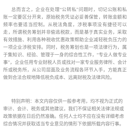
总而言之，企业在处理
“公转私”问题时，切记公账和私
账一定要区分开来，原始税务凭证必妥善保管，转账金额和
频率也要适当控制。从税法角度，涉税事项没有捷径可以
走，所谓税务筹划并非偷逃税款，而是基于真实业务，采取
有效措施、利用各种税收优惠政策帮助企业减轻税负压力的
一项企业涉税安排。同时，税务筹划也是一项法律行为，属
于集知识、经验、管理于一身的综合性工作，“专业人做专业
事”，企业任用专业财税人员或找对一家专业服务律所、会计
所或税务所，从公司层面及业务流程各环节入手，方能真正
做到合法合规地降低税负成本、远离财税及法律风险。
特别声明：本文内容仅供一般参考用，均不视为正式的
审计、会计、税务或其他建议，我们不保证相关法律法规或
政策依据在日后仍然准确。任何人士均不应在没有详细考虑
综合情况并获取适当专业意见的情形下依据所载内容行事。