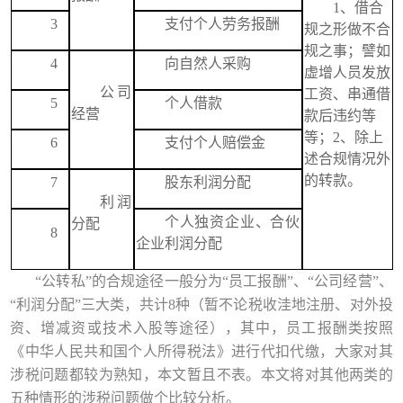
1、借合
3
支付个人劳务报酬
规之形做不合
规之事；譬如
4
向自然人采购
虚增人员发放
公司
工资、串通借
5
个人借款
经营
款后违约等
等；2、
除上
6
支付个人赔偿金
述合规情况外
的转款。
7
股东利润分配
利润
个人独资企业
、
合伙
分配
8
企业利润分配
“公转私”的合规途径一般分为“员工报酬”、“
公司经营
”、
“
利润分配
”三大类，共计8种（暂不论税收洼地注册、对外投
资、增减资或技术入股等途径），其中，员工报酬类按照
《中华人民共和国个人所得税法》进行代扣代缴，大家对其
涉税问题都较为熟知，本文暂且不表。本文将对其他两类的
五种情形的涉税问题做个比较分析。