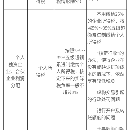
得税
税情形除外）
不用缴纳25%
的企业所得税，按
照5%～35%五级超
额累进制缴纳个人
所得税
按照5%～
“核定征收”的
个人
35%五级超额
办法，使得企业在
独资企
累进制
缴纳个
没有或缺少进项成
个人所
业、
合伙
人所得税
；核
本的情况下，依然
得税
企业
利润
定下来的实际
享有较低税负
分配
税负率一般不
超过3%
虚构交易引起
的行政处罚问题
银行开户及转
账额度的问题
开票限额问题