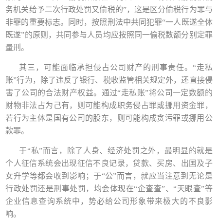
务机关给予二次行政处罚又偷税的”，这是区分偷税行为罪与
非罪的重要标志。
同时，按照刑法中共同犯罪
“一人既遂全体
既遂”的原则，共同参与人员均应按照同一偷税数额分别定罪
量刑。
其三，
可能面临承担侵占公司财产的刑事责任。
“走私
账”行为，除了违反了银行、
税收监管相关规定外，还直接侵
害了公司的合法财产权益。通过
“走私账”将公司一定数额的
财物非法占为己有，则可能构成职务侵占罪或挪用资金罪，
若行为主体是国有公司的股东，则可能构成贪污罪或挪用公
款罪。
于
“私”而言，除了人身、经济处罚之外，最明显的就是
个人征信系统会出现征信不良记录，贷款、买房、出国及子
女升学等都会收到影响；于“公”而言，就应当注意到无论是
行政处罚还是刑事处罚，均会体现在“企查查”、“天眼查”等
企业信息查询系统中，势必给公司形象带来极大的不良影
响。