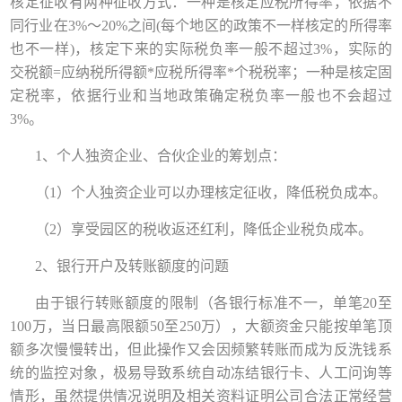
核定征收有两种征收方式：一种是核定应税所得率，依据不
同行业在
3%～20%之间(每个地区的政策不一样核定的所得率
也不一样)，
核定下来的实际税负率一般不超过
3%，
实际的
交税额
=应纳税所得额*应税所得率*个税税率；一种是核定固
定税率，依据行业和当地政策确定税负率一般也不会超过
3%。
1、个人独资企业、合伙企业的筹划点：
（1）个人独资企业可以办理核定征收，降低税负成本。
（2）享受园区的税收返还红利，降低企业税负成本。
2、银行开户及转账额度的问题
由于银行转账额度的限制
（各银行标准不一，单笔
20至
100万，当日最高限额50至250万），大额资金只能按单笔顶
额多次慢慢转出，但此操作又会因频繁转账而成为反洗钱系
统的监控对象，极易导致系统自动冻结银行卡、人工问询等
情形，虽然提供情况说明及相关资料证明公司合法正常经营