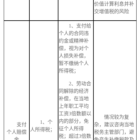
价值计算利息并补
交增值税的风险
1、
支付给
个人的合同违
约金
或
精神补
偿，视为对个
人损失补偿，
暂不缴纳个人
所得税；
2、
劳动合
同解除的经济
补偿，
在当地
上年职工平均
工资3倍数额以
情况较为复
内的部分，免
1、
个
支付
杂，建议咨询当地
征个人所得
人所得税；
个人赔偿
税务主管部门，避
税；超过3倍数
金
免产生补缴税款及