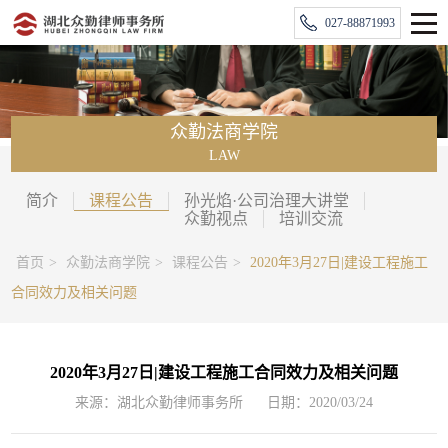
027-88871993
众勤法商学院
LAW
简介
课程公告
孙光焰·公司治理大讲堂
众勤视点
培训交流
首页
>
众勤法商学院
>
课程公告
>
2020年3月27日|建设工程施工
合同效力及相关问题
2020年3月27日|建设工程施工合同效力及相关问题
来源：湖北众勤律师事务所
日期：2020/03/24